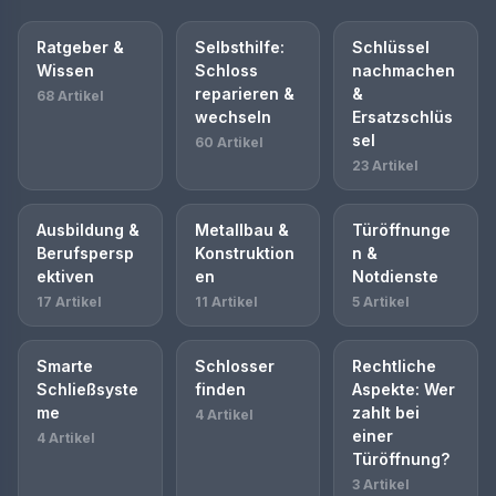
Ratgeber &
Selbsthilfe:
Schlüssel
Wissen
Schloss
nachmachen
reparieren &
&
68 Artikel
wechseln
Ersatzschlüs
sel
60 Artikel
23 Artikel
Ausbildung &
Metallbau &
Türöffnunge
Berufspersp
Konstruktion
n &
ektiven
en
Notdienste
17 Artikel
11 Artikel
5 Artikel
Smarte
Schlosser
Rechtliche
Schließsyste
finden
Aspekte: Wer
me
zahlt bei
4 Artikel
einer
4 Artikel
Türöffnung?
3 Artikel