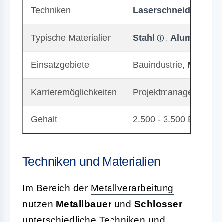
Techniken
Laserschneiden
, Sc
Typische Materialien
Stahl
,
Aluminium
Einsatzgebiete
Bauindustrie,
Maschi
Karrieremöglichkeiten
Projektmanager, Kons
Gehalt
2.500 - 3.500 Euro br
Techniken und Materialien
Im Bereich der
Metallverarbeitung
nutzen
Metallbauer
und
Schlosser
unterschiedliche Techniken und