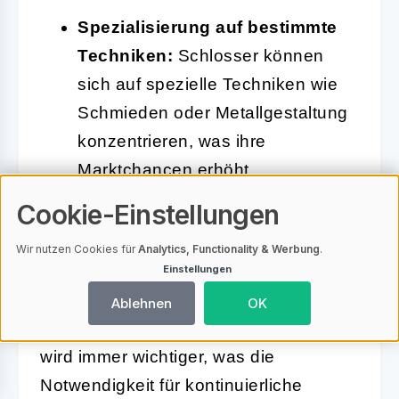
Spezialisierung auf bestimmte
Techniken:
Schlosser können
sich auf spezielle Techniken wie
Schmieden oder Metallgestaltung
konzentrieren, was ihre
Marktchancen erhöht.
Cookie-Einstellungen
Zusätzlich können beide Berufe von
Wir nutzen Cookies für
Analytics, Functionality & Werbung
.
der zunehmenden Digitalisierung
Einstellungen
profitieren. Der Einsatz neuer
Ablehnen
OK
Technologien und digitaler
Werkzeuge
wird immer wichtiger, was die
Notwendigkeit für kontinuierliche