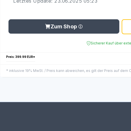
Letztes Update: 23.06.2025 05:23
Zum Shop
Sicherer Kauf über ext
Preis: 399.99 EUR*
* inklusive 19% MwSt. / Preis kann abweichen, es gilt der Preis auf dem