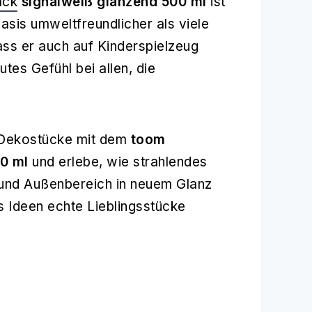
ack
signalweiß glänzend 500 ml
ist
is umweltfreundlicher als viele
ss er auch auf Kinderspielzeug
tes Gefühl bei allen, die
r Dekostücke mit dem
toom
0 ml
und erlebe, wie strahlendes
 und Außenbereich in neuem Glanz
us Ideen echte Lieblingsstücke