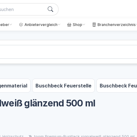
geber
Anbietervergleich
Shop
Branchenverzeichnis
enmaterial
Buschbeck Feuerstelle
Buschbeck Feu
lweiß glänzend 500 ml
& Holzschutz
toom Premium-Buntlack signalweiß glänzend 500 ml