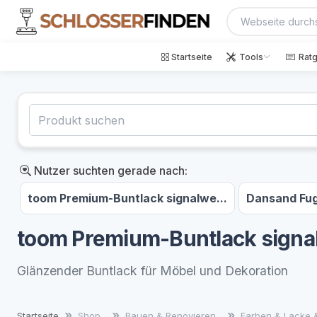
Startseite
Tools
Rat
Nutzer suchten gerade nach:
toom Premium-Buntlack signalwe...
Dansand Fug
toom Premium-Buntlack signa
Glänzender Buntlack für Möbel und Dekoration
Startseite
Shop
Bauen & Renovieren
Farben & Lacke 